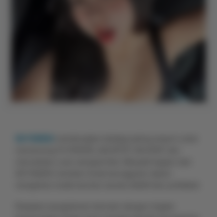
SKY99IDN
membongkar strategi paling ampuh untuk
memancing PUTARAN JACKPOT AKURAT dan
mencairkan cuan secepat kilat. Menjadi bagian dari
SKY99IDN memberi Anda keunggulan dalam
mengelola modal taruhan secara efektif dan profitabel.
Rasakan pengalaman bermain dengan tingkat