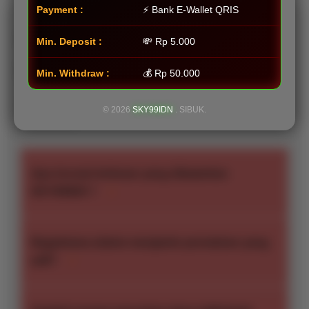
SDY,
Payment :
⚡ Bank E-Wallet QRIS
Macau)
dengan
FAQ — Pertanyaan yang Sering
Min. Deposit :
💸 Rp 5.000
bonus
harian
Diajukan
Min. Withdraw :
💰 Rp 50.000
dan
cashback
Klik pertanyaan di bawah untuk membuka atau menutup
menarik.
© 2026
SKY99IDN
. SIBUK.
jawabannya.
Member
Pilih
VIP
Apa inovasi terbesar yang ditawarkan
100.000
Rp
>
SKY99IDN ?
Dapatkan
layanan
Klik tombol
SKY99IDN
Berdasarkan deskripsi
prioritas,
terbaru dan tren teknologi yang diusungnya,
Bagaimana sistem menjamin permainan yang
bonus
inovasi terbesar yang ditawarkan SKY99IDN
>
mingguan,
adil?
prediksi
terletak pada integrasi infrastruktur berperforma
eksklusif,
tinggi dengan sistem probabilitas yang presisi.
Klik tombol
SKY99IDN
Sistem menjamin keadilan
dan