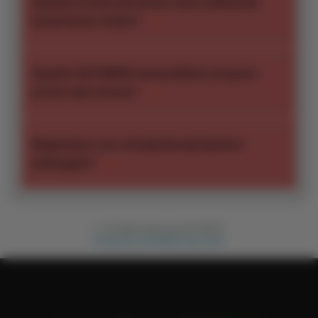
permainan melalui kombinasi teknologi canggih
Apakah proses pencairan dana (withdraw)
support
dan transparansi operasional yang ketat. Berikut
>
benar-benar instan?
khusus
adalah pilar utama yang memastikan setiap sesi di
dari tim
SKY99IDN berjalan secara Fair-Play.
SKY99IDN
Tenang
SKY99IDN
Ya, proses pencairan dana di
.
SKY99IDN dirancang untuk berjalan secara instan
Apakah SKY99IDN menyediakan program
dan otomatis. Mengingat efisiensi adalah prioritas
>
promo atau bonus?
utama dalam ekosistem digital tahun 2026, sistem
kami telah memangkas birokrasi manual yang
Tenang
SKY99IDN
Tentu saja. SKY99IDN secara
biasanya memperlambat transaksi.
konsisten menyediakan berbagai program
Bagaimana cara menghubungi layanan
promosi dan bonus yang dirancang khusus untuk
>
pelanggan?
meningkatkan nilai tambah bagi setiap member,
baik member baru maupun pemain setia.
Tenang
SKY99IDN
Anda dapat mengakses fitur
Live Chat secara langsung melalui situs resmi
© All Rights Reserved SKY99IDN
atau aplikasi SKY99IDN Apk. Fitur ini tersedia 24
Contact the SKY99IDN Help Team
jam nonstop setiap hari, termasuk hari libur. Cukup
klik ikon obrolan di pojok kanan bawah layar untuk
terhubung langsung dengan staf representatif
kami dalam hitungan detik.